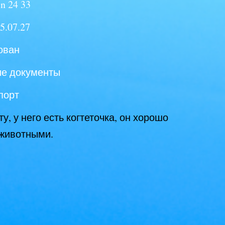
n 24 33
5.07.27
ован
ые документы
порт
у, у него есть когтеточка, он хорошо
 животными.