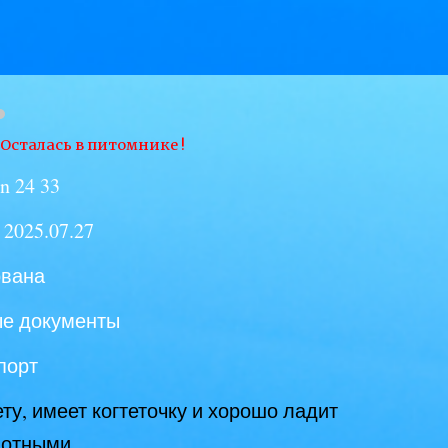
T
Осталась в питомнике
!
 n 24 33
2025.07.27
ована
ые документы
порт
ту, имеет когтеточку и хорошо ладит
вотными.