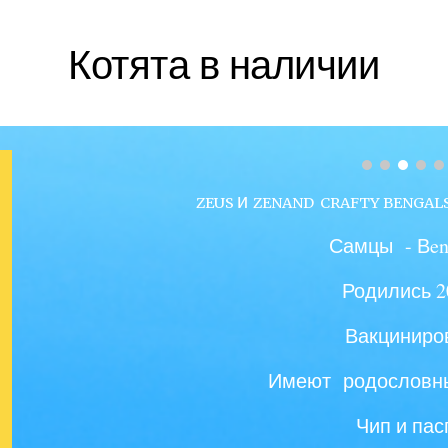
Котята в наличии
и
ZEUS
ZENAND
CRAFTY BENGALS
Самц
ы
-
В
en
Родились
2
Вакцинир
Имеют
родословн
Чип и пас