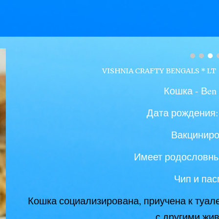
VISHNIA CRAFTY BENGALS * L
Кошка - В
en
Дата рождения: 
Вакцинир
Имеет родословн
Чип и пас
Кошка социализирована, приучена к туале
с другими жи