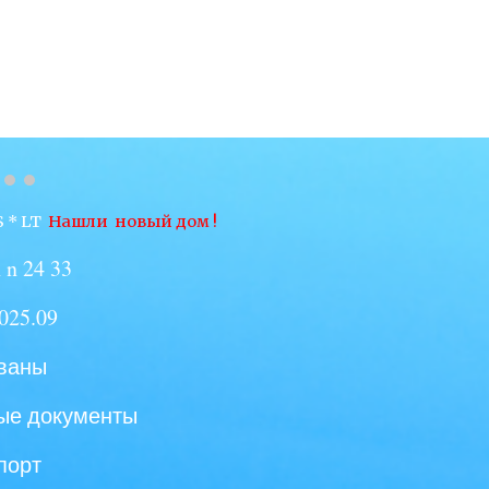
 * LT
Нашли
новый дом !
 n 24 33
025.
09
ованы
ые документы
порт