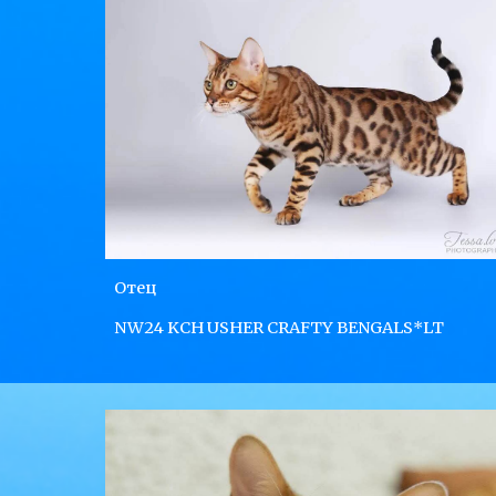
Отец
NW24 KCH USHER CRAFTY BENGALS*LT