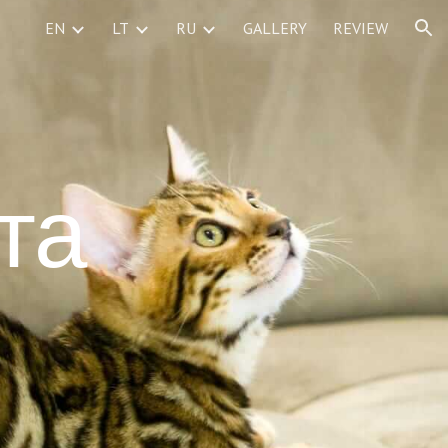
EN
LT
RU
GALLERY
REVIEW
ion
та