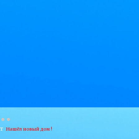
 LT
Нашёл новый дом
!