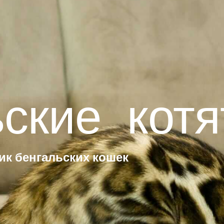
ip to main content
Skip to navigat
ьские
котя
к бенгальских кошек