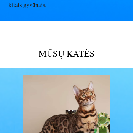
kitais gyvūnais.
MŪSŲ KATĖS