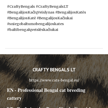
#CraftyBengals #CraftyBengalsLT
#BengalijosKačiųVeislynas #BengalijosKatės
#BengalijosKatė #BengalijosKačiukai
#sniegobaltumobengalijoskates
#baltibengalųveislėskačiukai
CRAFTY BENGALS LT
https://www.cats-bengal.eu/
EN -
Professional Bengal cat breeding
cattery