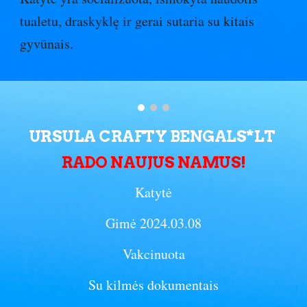
tualetu, draskyklę ir gerai sutaria su kitais
gyvūnais.
URSULA CRAFTY BENGALS*LT
RADO NAUJUS NAMUS!
Katytė
Gimė 2024.03.08
Vakcinuota
Su kilmės dokumentais