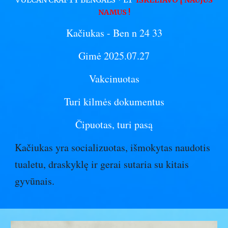
VULCAN CRAFTY BENGALS * LT
IŠKELIAVO Į NAUJUS
NAMUS
!
Kačiukas
- Ben n 24 33
Gimė 2025.07.27
Vakcinuotas
Turi kilmės dokumentus
Čipuotas, turi pasą
Kačiukas yra socializuotas, išmokytas naudotis
tualetu, draskyklę ir gerai sutaria su kitais
gyvūnais.