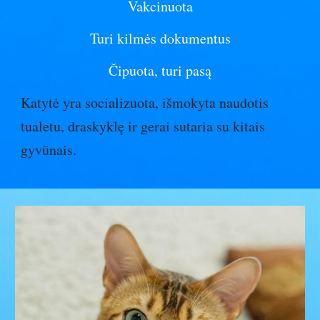
Vakcinuota
Turi kilmės dokumentus
Čipuota, turi pasą
Katytė yra socializuota, išmokyta naudotis
tualetu, draskyklę ir gerai sutaria su kitais
gyvūnais.