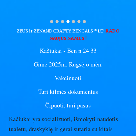
ZEUS ir ZENAND CRAFTY BENGALS * LT
RADO
NAUJUS NAMUS
!
Kačiuka
i
- Ben n 24 33
Gimė 2025m.
Rugsėjo mėn.
Vakcinuot
i
Turi kilmės dokumentus
Čipuot
i
, turi pas
us
Kačiuka
i
yra socializuot
i
, išmokyt
i
naudotis
tualetu, draskyklę ir gerai sutaria su kitais