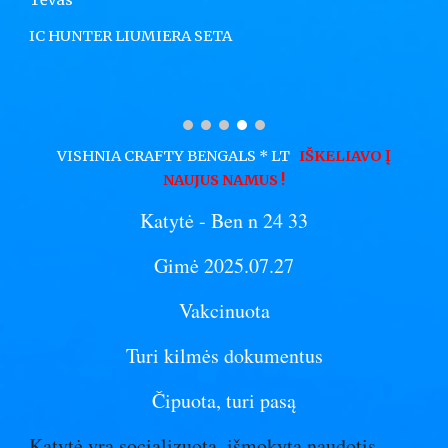
Tėvas
IC HUNTER LIUMIERA SETA
VISHNIA CRAFTY BENGALS * LT
IŠKELIAVO Į
NAUJUS NAMUS !
Katytė
- Ben n 24 33
Gimė 2025.07.27
Vakcinuota
Turi kilmės dokumentus
Čipuota, turi pasą
Katytė yra socializuota, išmokyta naudotis