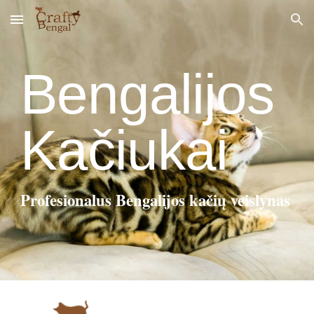
Skip to main content
Skip to navigation
Bengalijos
K
ačiukai
Profesionalus Bengalijos kačių veislynas