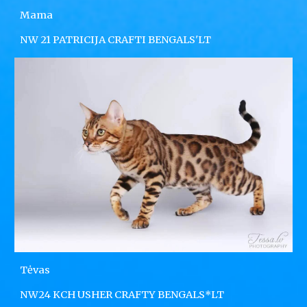
Mama
NW 21 PATRICIJA CRAFTI BENGALS'LT
Tėvas
NW24 KCH USHER CRAFTY BENGALS*LT