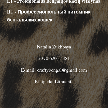
LT -
Profesionalus Bengalijos kačių veislynas
RU -
Профессиональный питомник
бенгальских кошек
Natalia Zukhbaya
+370 620 15481
E-mail:
craftybengal@gmail.com
Klaipeda, Lithuania